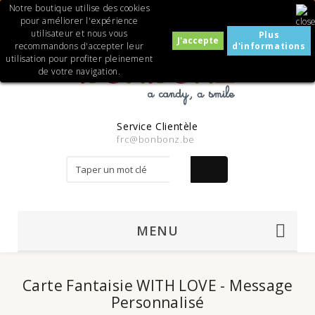
Notre boutique utilise des cookies
pour améliorer l'expérience
0
utilisateur et nous vous
Plus
recommandons d'accepter leur
d'informations
utilisation pour profiter pleinement
de votre navigation.
Service Clientèle
frc@bonbonz.be
MENU
Carte Fantaisie WITH LOVE - Message
Personnalisé