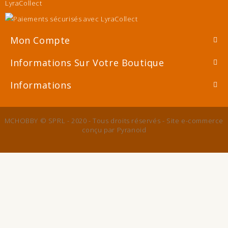
LyraCollect
Mon Compte
Informations Sur Votre Boutique
Informations
MCHOBBY © SPRL - 2020 - Tous droits réservés - Site e-commerce
conçu par
Pyranoid